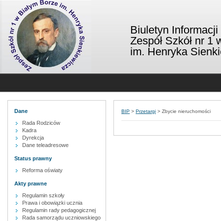
Biuletyn Informacji
Zespół Szkół nr 1 
im. Henryka Sienk
Dane
BIP
>
Przetargi
>
Zbycie nieruchomości
Rada Rodziców
Kadra
Dyrekcja
Dane teleadresowe
Status prawny
Reforma oświaty
Akty prawne
Regulamin szkoły
Prawa i obowiązki ucznia
Regulamin rady pedagogicznej
Rada samorządu uczniowskiego